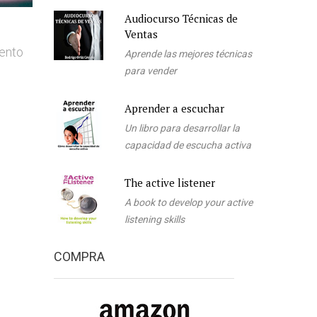
Audiocurso Técnicas de
Ventas
iento
Aprende las mejores técnicas
para vender
Aprender a escuchar
Un libro para desarrollar la
capacidad de escucha activa
The active listener
A book to develop your active
listening skills
COMPRA